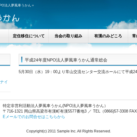
NPO法人夢風車うかん＝
定住移住について
当会の取り組み
有漢のみどころ
常
平成24年度NPO法人夢風車うかん通常総会
5月30日（水）19：00より常山交流センター交流ホールにて平成
ルナイ
特定非営利活動法人夢風車うかん(NPO法人夢風車うかん）
〒716-1321 岡山県高梁市有漢町有漢5577番地3 ／ TEL（0866)57-3308 FAX(0
Eメールでのお問合せはこちらから
Copyright(c) 2011 Sample Inc. All Rights Reserved.